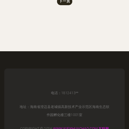
下一页
电话：1812413**
地址：海南省澄迈县老城镇高新技术产业示范区海南生态软
件园孵化楼三楼1001室
COPYRIGHT © 2026
WWW.YUEXIHUACHAO.COM
互联网