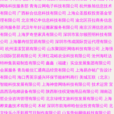
网络科技服务部
青海云网电子科技有限公司
杭州焕旭信息技术
有限公司
广西标合信息科技有限公司
上海众圣股权投资基金管
理有限公司
北京博亿申信息科技有限公司
渝北区芬拉商务信息
咨询服务部
武汉年年好运搬家服务有限公司
南京沂洲信息咨询
有限公司
上海罗奇堡家具有限公司
深圳市富尔顿照明科技有限
公司
上海馨冉恬贸易有限公司
深圳市伟成国际货运代理有限公
司
杭州漾漾贸易有限公司
山东聚国匠网络科技有限公司
上海强
尔国际贸易有限公司
天津红花峪农业科技有限公司
沧州海旺达
特种集装箱制造有限公司
鑫鑫（福建）实业发展集团有限公司
会展服务
青岛银佳汇通商品经营有限公司
上海易亦铭广告设计
有限公司
海口秀英宗盛兴环保节能材料商行
美城互联（北京）
智能科技发展有限公司
上海神曾网络科技有限公司
技术运营
宜
昌西迅电梯设备有限公司
陕西靳佳槟宠物用品有限公司
湖南迈
哲企业咨询管理有限公司
北京绿维文旅科技发展有限公司
上海
桦束鑫技术有限公司
木材
深圳市前海梓晗创业投资有限公司
北
京快乐小手影视节目制作有限公司
山东帝灿网络科技有限公司